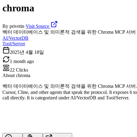
chroma
By
privetin
·
Visit Source
벡터 데이터베이스 및 의미론적 검색을 위한 Chroma MCP 서버
AI/VectorDB
Tool/Server
2025년 4월 18일
1 month ago
22
Clicks
About
chroma
벡터 데이터베이스 및 의미론적 검색을 위한 Chroma MCP 서버. chroma is a Model 
Cursor, Cline, and other agents that speak the protocol. It exposes 
call directly. It is categorized under AI/VectorDB and Tool/Server.