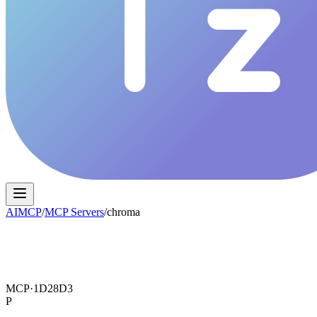
AIMCP
/
MCP Servers
/
chroma
MCP·
1D28D3
P