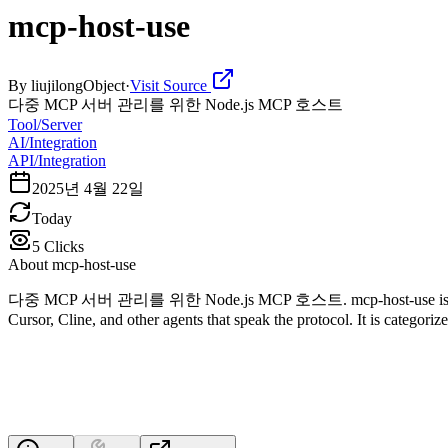
mcp-host-use
By
liujilongObject
·
Visit Source
다중 MCP 서버 관리를 위한 Node.js MCP 호스트
Tool/Server
AI/Integration
API/Integration
2025년 4월 22일
Today
5
Clicks
About
mcp-host-use
다중 MCP 서버 관리를 위한 Node.js MCP 호스트. mcp-host-use is a Model Con
Cursor, Cline, and other agents that speak the protocol. It is categori