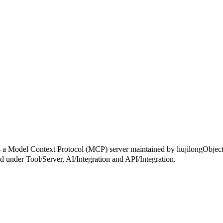
text Protocol (MCP) server maintained by liujilongObject. It c
zed under Tool/Server, AI/Integration and API/Integration.