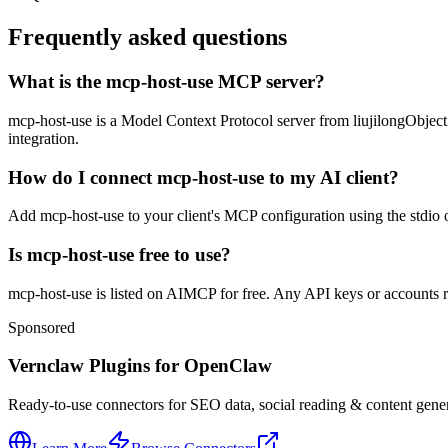
Frequently asked questions
What is the mcp-host-use MCP server?
mcp-host-use is a Model Context Protocol server from liujilongObject. 
integration.
How do I connect mcp-host-use to my AI client?
Add mcp-host-use to your client's MCP configuration using the stdio o
Is mcp-host-use free to use?
mcp-host-use is listed on AIMCP for free. Any API keys or accounts req
Sponsored
Vernclaw Plugins for OpenClaw
Ready-to-use connectors for SEO data, social reading & content genera