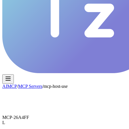
AIMCP
/
MCP Servers
/
mcp-host-use
MCP·
26A4FF
L