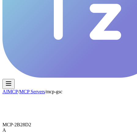
AIMCP
/
MCP Servers
/
mcp-gsc
MCP·
2B28D2
A