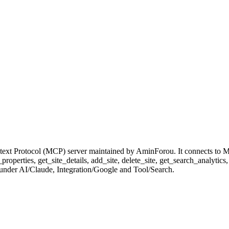
xt Protocol (MCP) server maintained by AminForou. It connects to MC
ist_properties, get_site_details, add_site, delete_site, get_search_anal
ed under AI/Claude, Integration/Google and Tool/Search.