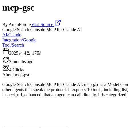
mcp-gsc
By
AminForou
·
Visit Source
Google Search Console MCP for Claude AI
AI/Claude
Integration/Google
Tool/Search
2025년 4월 17일
3 months ago
4
Clicks
About
mcp-gsc
Google Search Console MCP for Claude AI. mcp-gsc is a Model Conte
other agents that speak the protocol. It exposes 10 tools, including l
inspect_url_enhanced, that an agent can call directly. It is categoriz