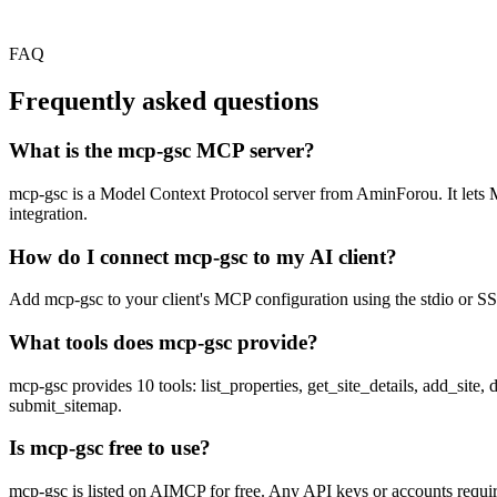
FAQ
Frequently asked questions
What is the mcp-gsc MCP server?
mcp-gsc is a Model Context Protocol server from AminForou. It lets MC
integration.
How do I connect mcp-gsc to my AI client?
Add mcp-gsc to your client's MCP configuration using the stdio or SSE
What tools does mcp-gsc provide?
mcp-gsc provides 10 tools: list_properties, get_site_details, add_sit
submit_sitemap.
Is mcp-gsc free to use?
mcp-gsc is listed on AIMCP for free. Any API keys or accounts require