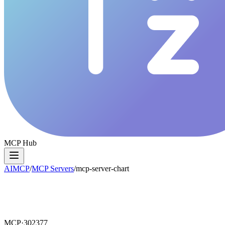
MCP Hub
AIMCP
/
MCP Servers
/
mcp-server-chart
MCP·
302377