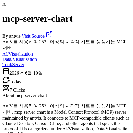
A
mcp-server-chart
By
antvis
·
Visit Source
AntV를 사용하여 25개 이상의 시각적 차트를 생성하는 MCP
서버
AI/Visualization
Data/Visualization
Tool/Server
2026년 6월 10일
Today
7
Clicks
About
mcp-server-chart
AntV를 사용하여 25개 이상의 시각적 차트를 생성하는 MCP
서버. mcp-server-chart is a Model Context Protocol (MCP) server
maintained by antvis. It connects to MCP-compatible clients such as
Claude Desktop, Cursor, Cline, and other agents that speak the
protocol. It is categorized under AI/Visualization, Data/Visualization