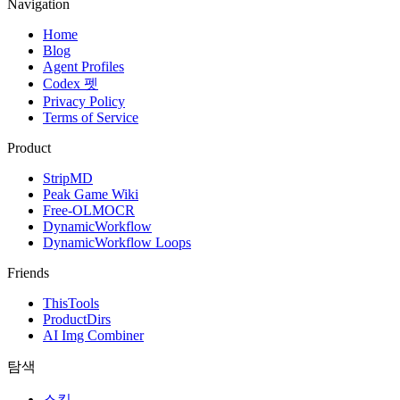
Navigation
Home
Blog
Agent Profiles
Codex 펫
Privacy Policy
Terms of Service
Product
StripMD
Peak Game Wiki
Free-OLMOCR
DynamicWorkflow
DynamicWorkflow Loops
Friends
ThisTools
ProductDirs
AI Img Combiner
탐색
스킬