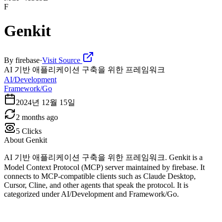
F
Genkit
By
firebase
·
Visit Source
AI 기반 애플리케이션 구축을 위한 프레임워크
AI/Development
Framework/Go
2024년 12월 15일
2 months ago
5
Clicks
About
Genkit
AI 기반 애플리케이션 구축을 위한 프레임워크. Genkit is a
Model Context Protocol (MCP) server maintained by firebase. It
connects to MCP-compatible clients such as Claude Desktop,
Cursor, Cline, and other agents that speak the protocol. It is
categorized under AI/Development and Framework/Go.