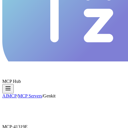
MCP Hub
AIMCP
/
MCP Servers
/
Genkit
MCP·
41319E