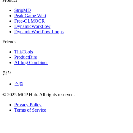
Product
StripMD
Peak Game Wiki
Free-OLMOCR
DynamicWorkflow
DynamicWorkflow Loops
Friends
ThisTools
ProductDirs
AI Img Combiner
탐색
스킬
© 2025 MCP Hub. All rights reserved.
Privacy Policy
Terms of Service