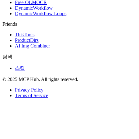
Free-OLMOCR
DynamicWorkflow
DynamicWorkflow Loops
Friends
ThisTools
ProductDirs
AI Img Combiner
탐색
스킬
© 2025 MCP Hub. All rights reserved.
Privacy Policy
Terms of Service