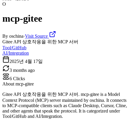
O
mcp-gitee
By
oschina
·
Visit Source
Gitee API 상호작용을 위한 MCP 서버
Tool/GitHub
AI/Integration
2025년 4월 17일
3 months ago
6
Clicks
About
mcp-gitee
Gitee API 상호작용을 위한 MCP 서버. mcp-gitee is a Model
Context Protocol (MCP) server maintained by oschina. It connects
to MCP-compatible clients such as Claude Desktop, Cursor, Cline,
and other agents that speak the protocol. It is categorized under
Tool/GitHub and AI/Integration.