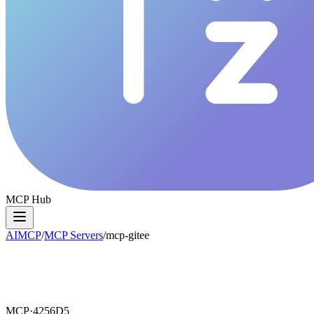
MCP Hub
AIMCP
/
MCP Servers
/
mcp-gitee
MCP·
4256D5