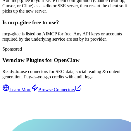
Add mcp-gitee to your MCP client configuration (Claude Desktop,
Cursor, or Cline) as a stdio or SSE server, then restart the client so it
picks up the new server.
Is mcp-gitee free to use?
mcp-gitee is listed on AIMCP for free. Any API keys or accounts
required by the underlying service are set by its provider.
Sponsored
Vernclaw Plugins for OpenClaw
Ready-to-use connectors for SEO data, social reading & content
generation. Pay-as-you-go credits with audit logs.
Learn More
Browse Connectors