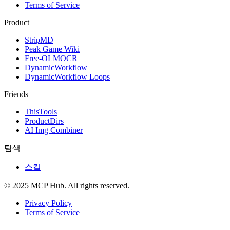
Terms of Service
Product
StripMD
Peak Game Wiki
Free-OLMOCR
DynamicWorkflow
DynamicWorkflow Loops
Friends
ThisTools
ProductDirs
AI Img Combiner
탐색
스킬
© 2025 MCP Hub. All rights reserved.
Privacy Policy
Terms of Service