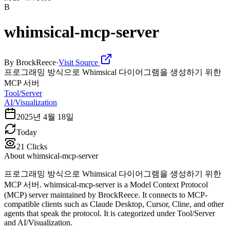
B
whimsical-mcp-server
By
BrockReece
·
Visit Source
프로그래밍 방식으로 Whimsical 다이어그램을 생성하기 위한
MCP 서버
Tool/Server
AI/Visualization
2025년 4월 18일
Today
21
Clicks
About
whimsical-mcp-server
프로그래밍 방식으로 Whimsical 다이어그램을 생성하기 위한
MCP 서버. whimsical-mcp-server is a Model Context Protocol
(MCP) server maintained by BrockReece. It connects to MCP-
compatible clients such as Claude Desktop, Cursor, Cline, and other
agents that speak the protocol. It is categorized under Tool/Server
and AI/Visualization.