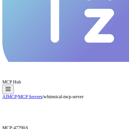
MCP Hub
AIMCP
/
MCP Servers
/
whimsical-mcp-server
MCP·
47790A