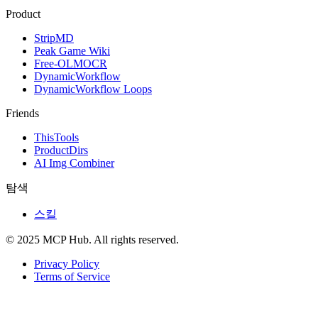
Product
StripMD
Peak Game Wiki
Free-OLMOCR
DynamicWorkflow
DynamicWorkflow Loops
Friends
ThisTools
ProductDirs
AI Img Combiner
탐색
스킬
© 2025 MCP Hub. All rights reserved.
Privacy Policy
Terms of Service