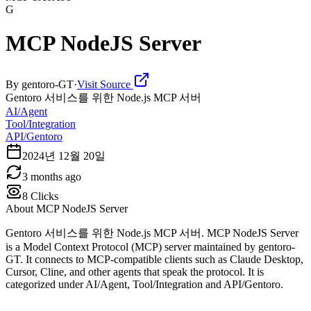
G
MCP NodeJS Server
By
gentoro-GT
·
Visit Source
Gentoro 서비스를 위한 Node.js MCP 서버
AI/Agent
Tool/Integration
API/Gentoro
2024년 12월 20일
3 months ago
8
Clicks
About
MCP NodeJS Server
Gentoro 서비스를 위한 Node.js MCP 서버. MCP NodeJS Server
is a Model Context Protocol (MCP) server maintained by gentoro-
GT. It connects to MCP-compatible clients such as Claude Desktop,
Cursor, Cline, and other agents that speak the protocol. It is
categorized under AI/Agent, Tool/Integration and API/Gentoro.