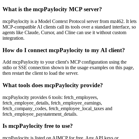
What is the mcpPaylocity MCP server?
mcpPaylocity is a Model Context Protocol server from mz462. It lets
MCP-compatible AI clients call its tools over a standard interface, so
agents like Claude, Cursor, and Cline can use it without custom
integration.
How do I connect mcpPaylocity to my AI client?
Add mcpPaylocity to your client's MCP configuration using the
stdio or SSE connection shown in the usage examples on this page,
then restart the client to load the server.
What tools does mcpPaylocity provide?
mcpPaylocity provides 6 tools: fetch_employees,
fetch_employee_details, fetch_employee_earnings,
fetch_company_codes, fetch_employee_local_taxes and
fetch_employee_paystatement_details.
Is mcpPaylocity free to use?
mcpPaylocity is listed on AIMCP for free. Any API keys or