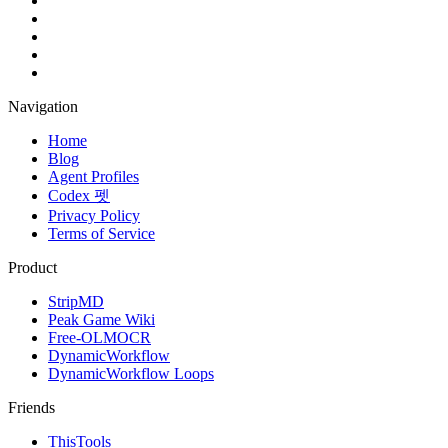
Navigation
Home
Blog
Agent Profiles
Codex 펫
Privacy Policy
Terms of Service
Product
StripMD
Peak Game Wiki
Free-OLMOCR
DynamicWorkflow
DynamicWorkflow Loops
Friends
ThisTools