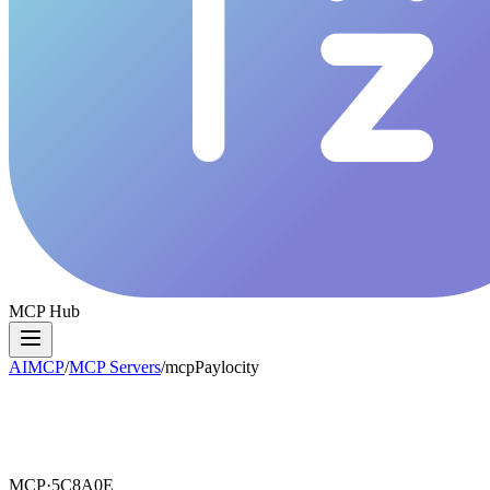
MCP Hub
AIMCP
/
MCP Servers
/
mcpPaylocity
MCP·
5C8A0E