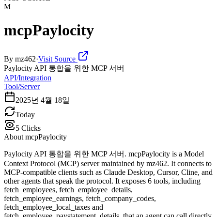
M
mcpPaylocity
By
mz462
·
Visit Source
Paylocity API 통합을 위한 MCP 서버
API/Integration
Tool/Server
2025년 4월 18일
Today
5
Clicks
About
mcpPaylocity
Paylocity API 통합을 위한 MCP 서버. mcpPaylocity is a Model
Context Protocol (MCP) server maintained by mz462. It connects to
MCP-compatible clients such as Claude Desktop, Cursor, Cline, and
other agents that speak the protocol. It exposes 6 tools, including
fetch_employees, fetch_employee_details,
fetch_employee_earnings, fetch_company_codes,
fetch_employee_local_taxes and
fetch_employee_paystatement_details, that an agent can call directly.