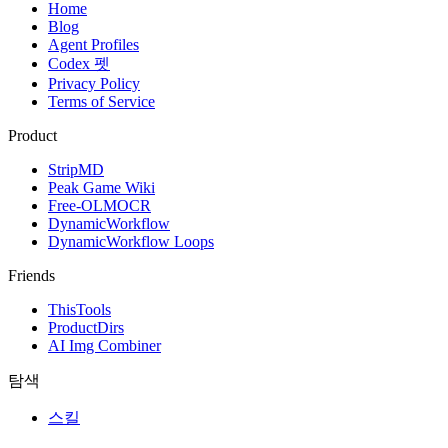
Home
Blog
Agent Profiles
Codex 펫
Privacy Policy
Terms of Service
Product
StripMD
Peak Game Wiki
Free-OLMOCR
DynamicWorkflow
DynamicWorkflow Loops
Friends
ThisTools
ProductDirs
AI Img Combiner
탐색
스킬