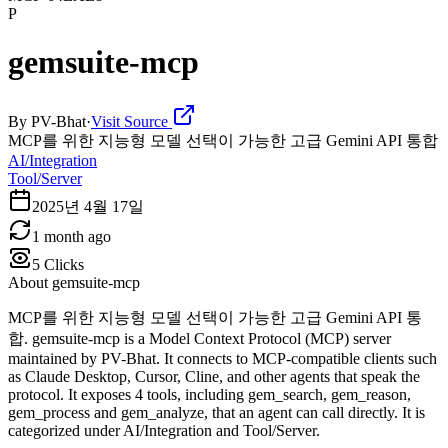
P
gemsuite-mcp
By
PV-Bhat
·
Visit Source
MCP를 위한 지능형 모델 선택이 가능한 고급 Gemini API 통합
AI/Integration
Tool/Server
2025년 4월 17일
1 month ago
5
Clicks
About
gemsuite-mcp
MCP를 위한 지능형 모델 선택이 가능한 고급 Gemini API 통
합. gemsuite-mcp is a Model Context Protocol (MCP) server
maintained by PV-Bhat. It connects to MCP-compatible clients such
as Claude Desktop, Cursor, Cline, and other agents that speak the
protocol. It exposes 4 tools, including gem_search, gem_reason,
gem_process and gem_analyze, that an agent can call directly. It is
categorized under AI/Integration and Tool/Server.