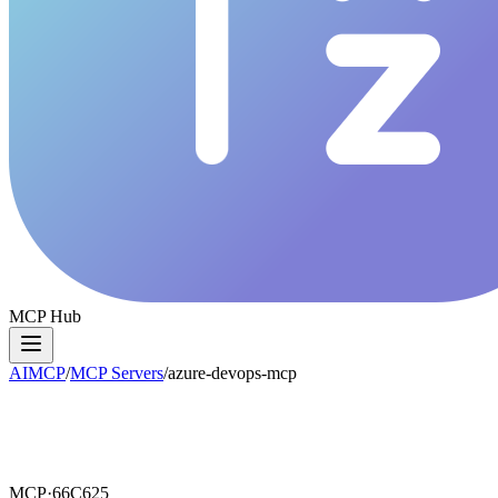
MCP Hub
AIMCP
/
MCP Servers
/
azure-devops-mcp
MCP·
66C625