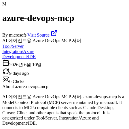
M
azure-devops-mcp
By
microsoft
·
Visit Source
AI 에이전트용 Azure DevOps MCP 서버
Tool/Server
Integration/Azure
Development/IDE
2026년 6월 10일
9 days ago
6
Clicks
About
azure-devops-mcp
AI 에이전트용 Azure DevOps MCP 서버. azure-devops-mcp is a
Model Context Protocol (MCP) server maintained by microsoft. It
connects to MCP-compatible clients such as Claude Desktop,
Cursor, Cline, and other agents that speak the protocol. It is
categorized under Tool/Server, Integration/Azure and
Development/IDE.