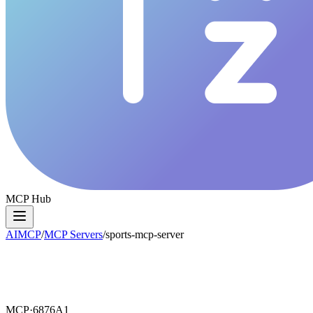
MCP Hub
AIMCP
/
MCP Servers
/
sports-mcp-server
MCP·
6876A1