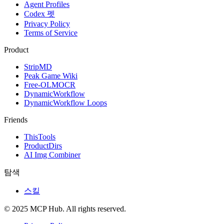
Agent Profiles
Codex 펫
Privacy Policy
Terms of Service
Product
StripMD
Peak Game Wiki
Free-OLMOCR
DynamicWorkflow
DynamicWorkflow Loops
Friends
ThisTools
ProductDirs
AI Img Combiner
탐색
스킬
© 2025 MCP Hub. All rights reserved.