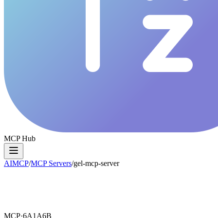
MCP Hub
AIMCP
/
MCP Servers
/
gel-mcp-server
MCP·
6A1A6B