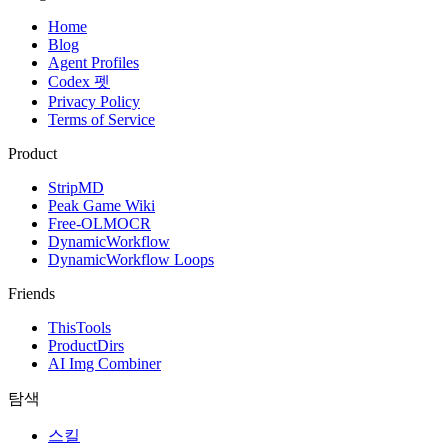
Home
Blog
Agent Profiles
Codex 펫
Privacy Policy
Terms of Service
Product
StripMD
Peak Game Wiki
Free-OLMOCR
DynamicWorkflow
DynamicWorkflow Loops
Friends
ThisTools
ProductDirs
AI Img Combiner
탐색
스킬