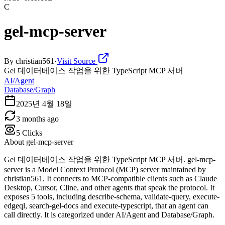
C
gel-mcp-server
By
christian561
·
Visit Source
Gel 데이터베이스 작업을 위한 TypeScript MCP 서버
AI/Agent
Database/Graph
2025년 4월 18일
3 months ago
5
Clicks
About
gel-mcp-server
Gel 데이터베이스 작업을 위한 TypeScript MCP 서버. gel-mcp-
server is a Model Context Protocol (MCP) server maintained by
christian561. It connects to MCP-compatible clients such as Claude
Desktop, Cursor, Cline, and other agents that speak the protocol. It
exposes 5 tools, including describe-schema, validate-query, execute-
edgeql, search-gel-docs and execute-typescript, that an agent can
call directly. It is categorized under AI/Agent and Database/Graph.