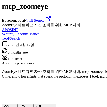
mcp_zoomeye
By
zoomeye-ai
·
Visit Source
ZoomEye 네트워크 자산 조회를 위한 MCP 서버
AI/OSINT
Security/Reconnaissance
Tool/Search
2025년 4월 17일
3 months ago
10
Clicks
About
mcp_zoomeye
ZoomEye 네트워크 자산 조회를 위한 MCP 서버. mcp_zoomeye is a Model Conte
Cline, and other agents that speak the protocol. It exposes 1 tool, in