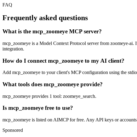
FAQ
Frequently asked questions
What is the mcp_zoomeye MCP server?
mcp_zoomeye is a Model Context Protocol server from zoomeye-ai. It le
integration.
How do I connect mcp_zoomeye to my AI client?
Add mcp_zoomeye to your client's MCP configuration using the stdio or
What tools does mcp_zoomeye provide?
mcp_zoomeye provides 1 tool: zoomeye_search.
Is mcp_zoomeye free to use?
mcp_zoomeye is listed on AIMCP for free. Any API keys or accounts re
Sponsored