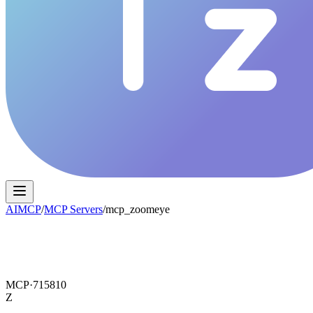
AIMCP
/
MCP Servers
/
mcp_zoomeye
MCP·
715810
Z