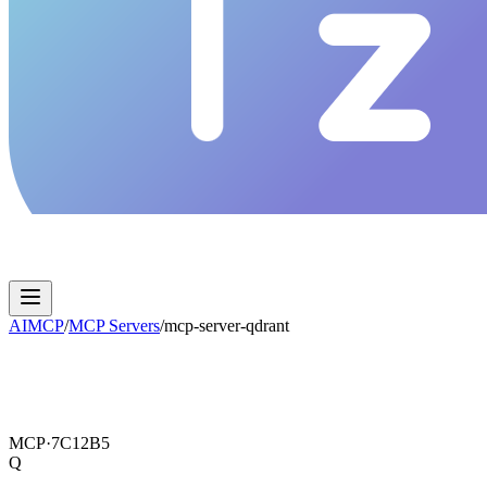
AIMCP
/
MCP Servers
/
mcp-server-qdrant
MCP·
7C12B5
Q