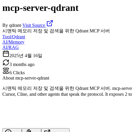
mcp-server-qdrant
By
qdrant
·
Visit Source
시맨틱 메모리 저장 및 검색을 위한 Qdrant MCP 서버
Tool/Qdrant
AI/Memory
AI/RAG
2025년 4월 16일
3 months ago
6
Clicks
About
mcp-server-qdrant
시맨틱 메모리 저장 및 검색을 위한 Qdrant MCP 서버. mcp-server-qdrant is a M
Cursor, Cline, and other agents that speak the protocol. It exposes 2 