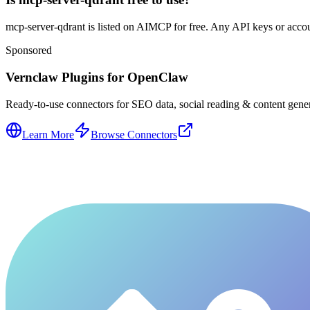
mcp-server-qdrant is listed on AIMCP for free. Any API keys or account
Sponsored
Vernclaw Plugins for OpenClaw
Ready-to-use connectors for SEO data, social reading & content genera
Learn More
Browse Connectors