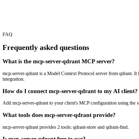
FAQ
Frequently asked questions
What is the mcp-server-qdrant MCP server?
mcp-server-qdrant is a Model Context Protocol server from qdrant. It l
integration.
How do I connect mcp-server-qdrant to my AI client?
Add mcp-server-qdrant to your client's MCP configuration using the std
What tools does mcp-server-qdrant provide?
mcp-server-qdrant provides 2 tools: qdrant-store and qdrant-find.
Is mcp-server-qdrant free to use?