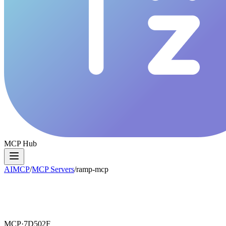
MCP Hub
AIMCP
/
MCP Servers
/
ramp-mcp
MCP·
7D502F