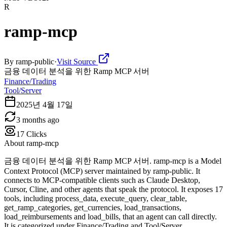
R
ramp-mcp
By
ramp-public
·
Visit Source
금융 데이터 분석을 위한 Ramp MCP 서버
Finance/Trading
Tool/Server
2025년 4월 17일
3 months ago
17
Clicks
About
ramp-mcp
금융 데이터 분석을 위한 Ramp MCP 서버. ramp-mcp is a Model
Context Protocol (MCP) server maintained by ramp-public. It
connects to MCP-compatible clients such as Claude Desktop,
Cursor, Cline, and other agents that speak the protocol. It exposes 17
tools, including process_data, execute_query, clear_table,
get_ramp_categories, get_currencies, load_transactions,
load_reimbursements and load_bills, that an agent can call directly.
It is categorized under Finance/Trading and Tool/Server.