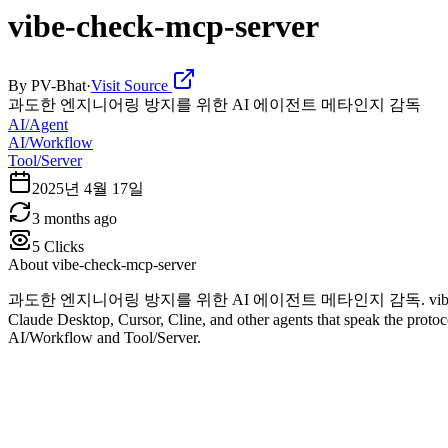
vibe-check-mcp-server
By
PV-Bhat
·
Visit Source
과도한 엔지니어링 방지를 위한 AI 에이전트 메타인지 감독
AI/Agent
AI/Workflow
Tool/Server
2025년 4월 17일
3 months ago
5
Clicks
About
vibe-check-mcp-server
과도한 엔지니어링 방지를 위한 AI 에이전트 메타인지 감독. vibe-check-mcp-server 
Claude Desktop, Cursor, Cline, and other agents that speak the protocol
AI/Workflow and Tool/Server.