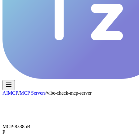
AIMCP
/
MCP Servers
/
vibe-check-mcp-server
MCP·
83385B
P