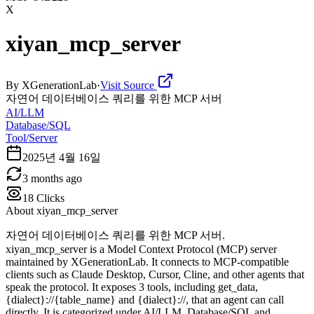
X
xiyan_mcp_server
By
XGenerationLab
·
Visit Source
자연어 데이터베이스 쿼리를 위한 MCP 서버
AI/LLM
Database/SQL
Tool/Server
2025년 4월 16일
3 months ago
18
Clicks
About
xiyan_mcp_server
자연어 데이터베이스 쿼리를 위한 MCP 서버.
xiyan_mcp_server is a Model Context Protocol (MCP) server
maintained by XGenerationLab. It connects to MCP-compatible
clients such as Claude Desktop, Cursor, Cline, and other agents that
speak the protocol. It exposes 3 tools, including get_data,
{dialect}://{table_name} and {dialect}://, that an agent can call
directly. It is categorized under AI/LLM, Database/SQL and