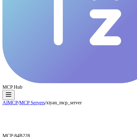
MCP Hub
AIMCP
/
MCP Servers
/
xiyan_mcp_server
MCP·
84B228