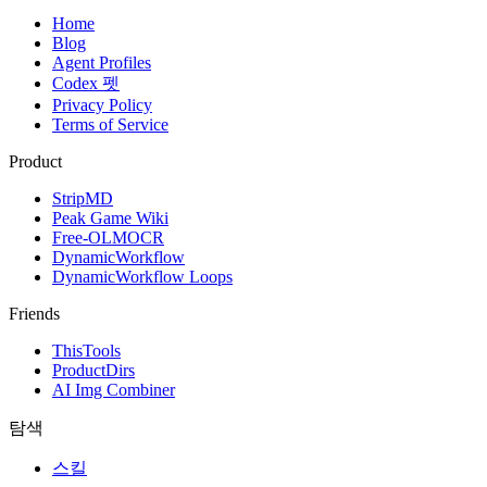
Home
Blog
Agent Profiles
Codex 펫
Privacy Policy
Terms of Service
Product
StripMD
Peak Game Wiki
Free-OLMOCR
DynamicWorkflow
DynamicWorkflow Loops
Friends
ThisTools
ProductDirs
AI Img Combiner
탐색
스킬