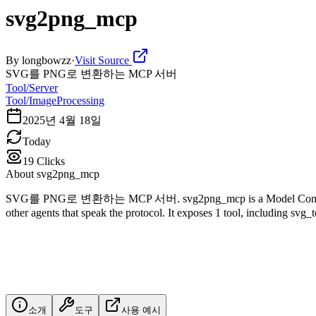
svg2png_mcp
By
longbowzz
·
Visit Source
SVG를 PNG로 변환하는 MCP 서버
Tool/Server
Tool/ImageProcessing
2025년 4월 18일
Today
19
Clicks
About
svg2png_mcp
SVG를 PNG로 변환하는 MCP 서버. svg2png_mcp is a Model Context Protoco
other agents that speak the protocol. It exposes 1 tool, including svg_
소개
도구
사용 예시