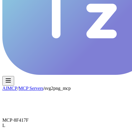
AIMCP
/
MCP Servers
/
svg2png_mcp
MCP·
8F417F
L