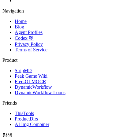
Navigation
Home
Blog
Agent Profiles
Codex 펫
Privacy Policy
Terms of Service
Product
StripMD
Peak Game Wiki
Free-OLMOCR
DynamicWorkflow
DynamicWorkflow Loops
Friends
ThisTools
ProductDirs
AI Img Combiner
탐색