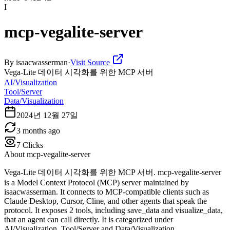
I
mcp-vegalite-server
By
isaacwasserman
·
Visit Source
Vega-Lite 데이터 시각화를 위한 MCP 서버
AI/Visualization
Tool/Server
Data/Visualization
2024년 12월 27일
3 months ago
7
Clicks
About
mcp-vegalite-server
Vega-Lite 데이터 시각화를 위한 MCP 서버. mcp-vegalite-server
is a Model Context Protocol (MCP) server maintained by
isaacwasserman. It connects to MCP-compatible clients such as
Claude Desktop, Cursor, Cline, and other agents that speak the
protocol. It exposes 2 tools, including save_data and visualize_data,
that an agent can call directly. It is categorized under
AI/Visualization, Tool/Server and Data/Visualization.