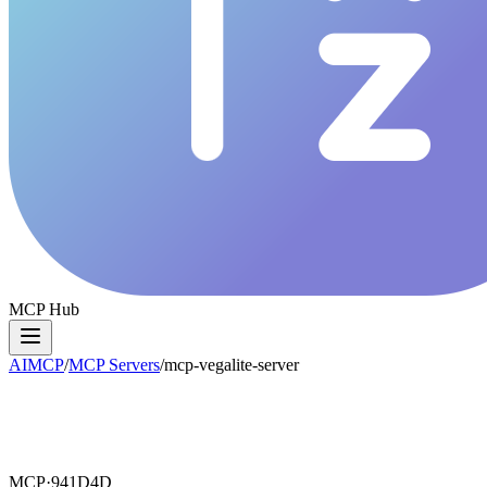
MCP Hub
AIMCP
/
MCP Servers
/
mcp-vegalite-server
MCP·
941D4D