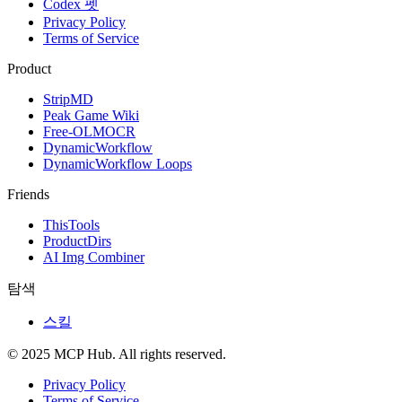
Codex 펫
Privacy Policy
Terms of Service
Product
StripMD
Peak Game Wiki
Free-OLMOCR
DynamicWorkflow
DynamicWorkflow Loops
Friends
ThisTools
ProductDirs
AI Img Combiner
탐색
스킬
© 2025 MCP Hub. All rights reserved.
Privacy Policy
Terms of Service