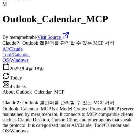
M
Outlook_Calendar_MCP
By
merajmehrabi
·
Visit Source
Claude가 Outlook 캘린더를 관리할 수 있는 MCP 서버
AI/Claude
Tool/Calendar
OS/Windows
2025년 4월 18일
Today
4
Clicks
About
Outlook_Calendar_MCP
Claude가 Outlook 캘린더를 관리할 수 있는 MCP 서버.
Outlook_Calendar_MCP is a Model Context Protocol (MCP) server
maintained by merajmehrabi. It connects to MCP-compatible clients
such as Claude Desktop, Cursor, Cline, and other agents that speak
the protocol. It is categorized under AI/Claude, Tool/Calendar and
OS/Windows.