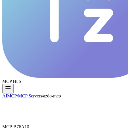
MCP Hub
AIMCP
/
MCP Servers
/
azdo-mcp
MCP·
B76A10