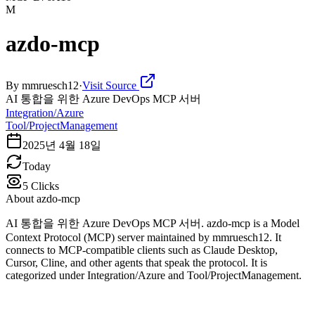
M
azdo-mcp
By
mmruesch12
·
Visit Source
AI 통합을 위한 Azure DevOps MCP 서버
Integration/Azure
Tool/ProjectManagement
2025년 4월 18일
Today
5
Clicks
About
azdo-mcp
AI 통합을 위한 Azure DevOps MCP 서버. azdo-mcp is a Model
Context Protocol (MCP) server maintained by mmruesch12. It
connects to MCP-compatible clients such as Claude Desktop,
Cursor, Cline, and other agents that speak the protocol. It is
categorized under Integration/Azure and Tool/ProjectManagement.