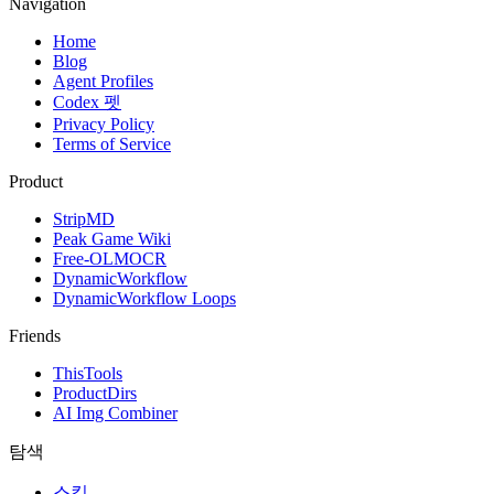
Navigation
Home
Blog
Agent Profiles
Codex 펫
Privacy Policy
Terms of Service
Product
StripMD
Peak Game Wiki
Free-OLMOCR
DynamicWorkflow
DynamicWorkflow Loops
Friends
ThisTools
ProductDirs
AI Img Combiner
탐색
스킬