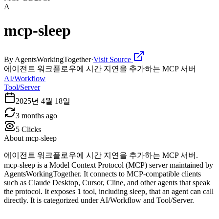
A
mcp-sleep
By
AgentsWorkingTogether
·
Visit Source
에이전트 워크플로우에 시간 지연을 추가하는 MCP 서버
AI/Workflow
Tool/Server
2025년 4월 18일
3 months ago
5
Clicks
About
mcp-sleep
에이전트 워크플로우에 시간 지연을 추가하는 MCP 서버.
mcp-sleep is a Model Context Protocol (MCP) server maintained by
AgentsWorkingTogether. It connects to MCP-compatible clients
such as Claude Desktop, Cursor, Cline, and other agents that speak
the protocol. It exposes 1 tool, including sleep, that an agent can call
directly. It is categorized under AI/Workflow and Tool/Server.