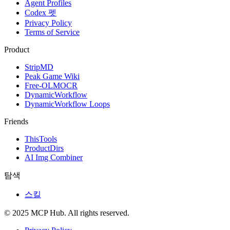
Agent Profiles
Codex 펫
Privacy Policy
Terms of Service
Product
StripMD
Peak Game Wiki
Free-OLMOCR
DynamicWorkflow
DynamicWorkflow Loops
Friends
ThisTools
ProductDirs
AI Img Combiner
탐색
스킬
© 2025 MCP Hub. All rights reserved.