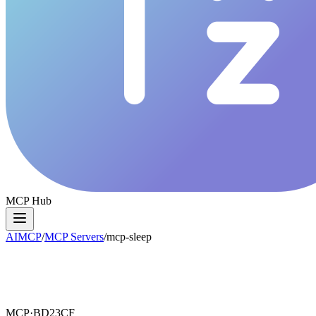
MCP Hub
AIMCP
/
MCP Servers
/
mcp-sleep
MCP·
BD23CF