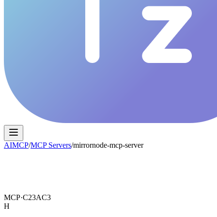
AIMCP
/
MCP Servers
/
mirrornode-mcp-server
MCP·
C23AC3
H