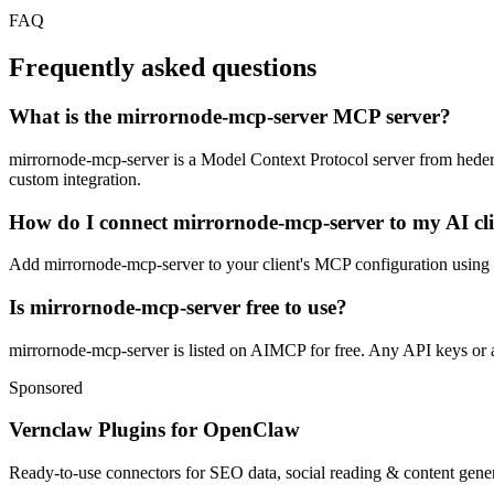
FAQ
Frequently asked questions
What is the mirrornode-mcp-server MCP server?
mirrornode-mcp-server is a Model Context Protocol server from hedera-d
custom integration.
How do I connect mirrornode-mcp-server to my AI cl
Add mirrornode-mcp-server to your client's MCP configuration using th
Is mirrornode-mcp-server free to use?
mirrornode-mcp-server is listed on AIMCP for free. Any API keys or ac
Sponsored
Vernclaw Plugins for OpenClaw
Ready-to-use connectors for SEO data, social reading & content genera