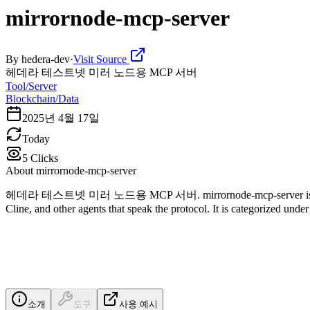
mirrornode-mcp-server
By
hedera-dev
·
Visit Source
헤데라 테스트넷 미러 노드용 MCP 서버
Tool/Server
Blockchain/Data
2025년 4월 17일
Today
5
Clicks
About
mirrornode-mcp-server
헤데라 테스트넷 미러 노드용 MCP 서버. mirrornode-mcp-server is a Model Con
Cline, and other agents that speak the protocol. It is categorized und
소개
도구
사용 예시