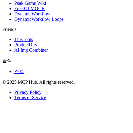
Peak Game Wiki
Free-OLMOCR
DynamicWorkflow
DynamicWorkflow Loops
Friends
ThisTools
ProductDirs
AI Img Combiner
탐색
스킬
© 2025 MCP Hub. All rights reserved.
Privacy Policy
Terms of Service