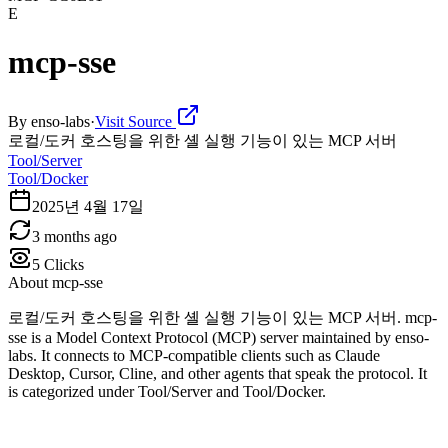
E
mcp-sse
By
enso-labs
·
Visit Source
로컬/도커 호스팅을 위한 셸 실행 기능이 있는 MCP 서버
Tool/Server
Tool/Docker
2025년 4월 17일
3 months ago
5
Clicks
About
mcp-sse
로컬/도커 호스팅을 위한 셸 실행 기능이 있는 MCP 서버. mcp-
sse is a Model Context Protocol (MCP) server maintained by enso-
labs. It connects to MCP-compatible clients such as Claude
Desktop, Cursor, Cline, and other agents that speak the protocol. It
is categorized under Tool/Server and Tool/Docker.