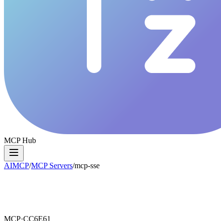
MCP Hub
AIMCP
/
MCP Servers
/
mcp-sse
MCP·
CC6E61