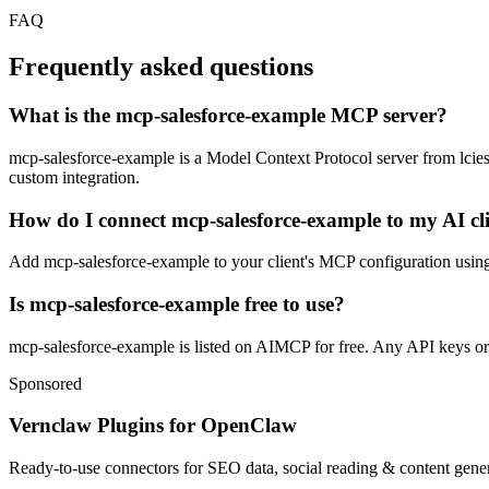
FAQ
Frequently asked questions
What is the mcp-salesforce-example MCP server?
mcp-salesforce-example is a Model Context Protocol server from lciesiel
custom integration.
How do I connect mcp-salesforce-example to my AI cl
Add mcp-salesforce-example to your client's MCP configuration using t
Is mcp-salesforce-example free to use?
mcp-salesforce-example is listed on AIMCP for free. Any API keys or a
Sponsored
Vernclaw Plugins for OpenClaw
Ready-to-use connectors for SEO data, social reading & content genera