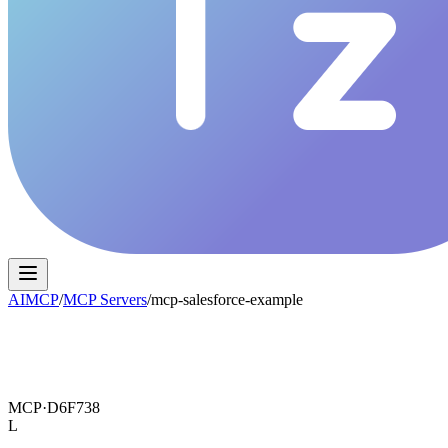
AIMCP
/
MCP Servers
/
mcp-salesforce-example
MCP·
D6F738
L