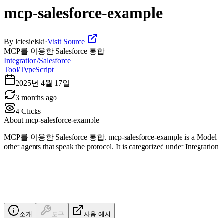
mcp-salesforce-example
By
lciesielski
·
Visit Source
MCP를 이용한 Salesforce 통합
Integration/Salesforce
Tool/TypeScript
2025년 4월 17일
3 months ago
4
Clicks
About
mcp-salesforce-example
MCP를 이용한 Salesforce 통합. mcp-salesforce-example is a Model Contex
other agents that speak the protocol. It is categorized under Integrati
소개
도구
사용 예시