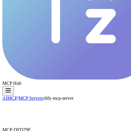
MCP Hub
AIMCP
/
MCP Servers
/
dify-mcp-server
MCP·
DFD79F