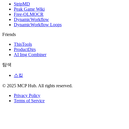
StripMD
Peak Game Wiki
Free-OLMOCR
DynamicWorkflow
DynamicWorkflow Loops
Friends
ThisTools
ProductDirs
AI Img Combiner
탐색
스킬
© 2025 MCP Hub. All rights reserved.
Privacy Policy
Terms of Service