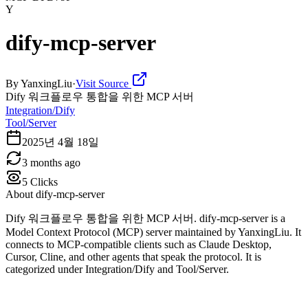
Y
dify-mcp-server
By
YanxingLiu
·
Visit Source
Dify 워크플로우 통합을 위한 MCP 서버
Integration/Dify
Tool/Server
2025년 4월 18일
3 months ago
5
Clicks
About
dify-mcp-server
Dify 워크플로우 통합을 위한 MCP 서버. dify-mcp-server is a
Model Context Protocol (MCP) server maintained by YanxingLiu. It
connects to MCP-compatible clients such as Claude Desktop,
Cursor, Cline, and other agents that speak the protocol. It is
categorized under Integration/Dify and Tool/Server.