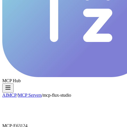
MCP Hub
AIMCP
/
MCP Servers
/
mcp-flux-studio
MCP·
E63124