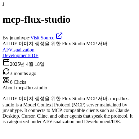
J
mcp-flux-studio
By
jmanhype
·
Visit Source
AI IDE 이미지 생성을 위한 Flux Studio MCP 서버
AI/Visualization
Development/IDE
2025년 4월 18일
3 months ago
6
Clicks
About
mcp-flux-studio
AI IDE 이미지 생성을 위한 Flux Studio MCP 서버. mcp-flux-
studio is a Model Context Protocol (MCP) server maintained by
jmanhype. It connects to MCP-compatible clients such as Claude
Desktop, Cursor, Cline, and other agents that speak the protocol. It
is categorized under AI/Visualization and Development/IDE.