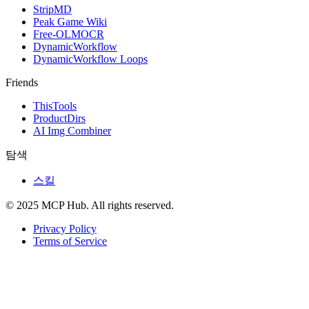
StripMD
Peak Game Wiki
Free-OLMOCR
DynamicWorkflow
DynamicWorkflow Loops
Friends
ThisTools
ProductDirs
AI Img Combiner
탐색
스킬
© 2025 MCP Hub. All rights reserved.
Privacy Policy
Terms of Service