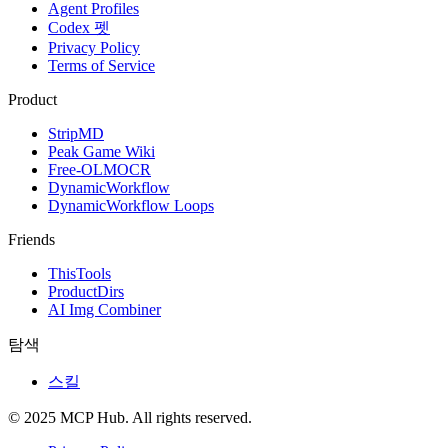
Agent Profiles
Codex 펫
Privacy Policy
Terms of Service
Product
StripMD
Peak Game Wiki
Free-OLMOCR
DynamicWorkflow
DynamicWorkflow Loops
Friends
ThisTools
ProductDirs
AI Img Combiner
탐색
스킬
© 2025 MCP Hub. All rights reserved.