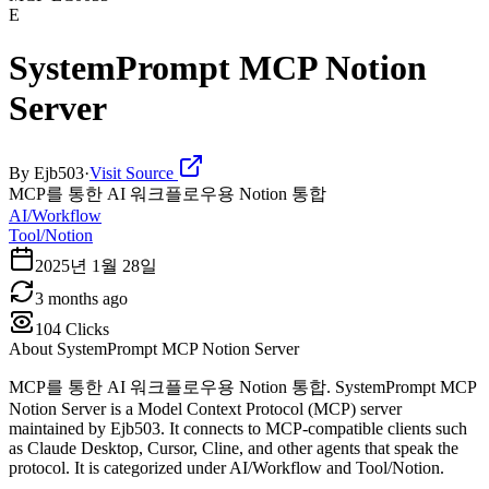
E
SystemPrompt MCP Notion
Server
By
Ejb503
·
Visit Source
MCP를 통한 AI 워크플로우용 Notion 통합
AI/Workflow
Tool/Notion
2025년 1월 28일
3 months ago
104
Clicks
About
SystemPrompt MCP Notion Server
MCP를 통한 AI 워크플로우용 Notion 통합. SystemPrompt MCP
Notion Server is a Model Context Protocol (MCP) server
maintained by Ejb503. It connects to MCP-compatible clients such
as Claude Desktop, Cursor, Cline, and other agents that speak the
protocol. It is categorized under AI/Workflow and Tool/Notion.