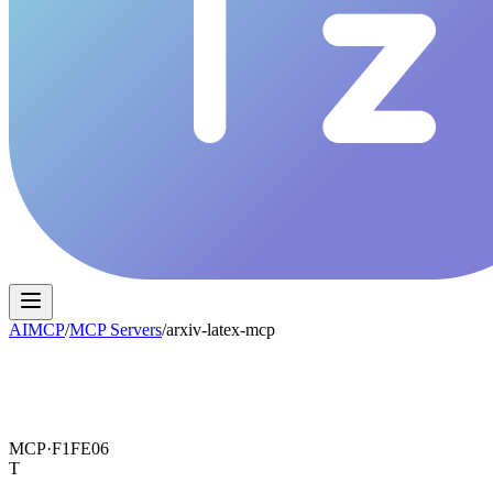
AIMCP
/
MCP Servers
/
arxiv-latex-mcp
MCP·
F1FE06
T