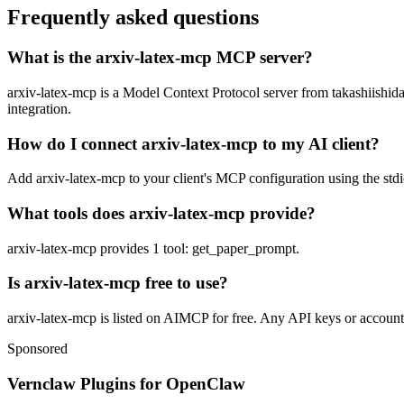
Frequently asked questions
What is the arxiv-latex-mcp MCP server?
arxiv-latex-mcp is a Model Context Protocol server from takashiishida. 
integration.
How do I connect arxiv-latex-mcp to my AI client?
Add arxiv-latex-mcp to your client's MCP configuration using the stdio
What tools does arxiv-latex-mcp provide?
arxiv-latex-mcp provides 1 tool: get_paper_prompt.
Is arxiv-latex-mcp free to use?
arxiv-latex-mcp is listed on AIMCP for free. Any API keys or accounts 
Sponsored
Vernclaw Plugins for OpenClaw