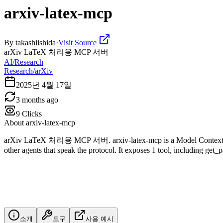
arxiv-latex-mcp
By
takashiishida
·
Visit Source
arXiv LaTeX 처리용 MCP 서버
AI/Research
Research/arXiv
2025년 4월 17일
3 months ago
9
Clicks
About
arxiv-latex-mcp
arXiv LaTeX 처리용 MCP 서버. arxiv-latex-mcp is a Model Context Proto
other agents that speak the protocol. It exposes 1 tool, including get_
소개
도구
사용 예시