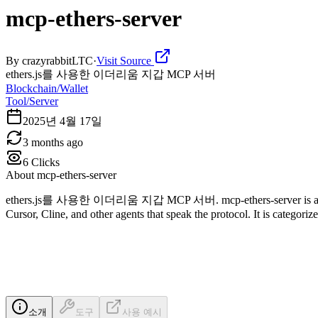
mcp-ethers-server
By
crazyrabbitLTC
·
Visit Source
ethers.js를 사용한 이더리움 지갑 MCP 서버
Blockchain/Wallet
Tool/Server
2025년 4월 17일
3 months ago
6
Clicks
About
mcp-ethers-server
ethers.js를 사용한 이더리움 지갑 MCP 서버. mcp-ethers-server is a Model C
Cursor, Cline, and other agents that speak the protocol. It is categor
소개
도구
사용 예시