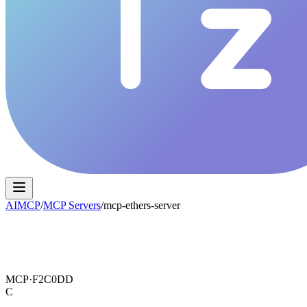
AIMCP
/
MCP Servers
/
mcp-ethers-server
MCP·
F2C0DD
C