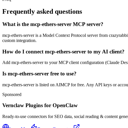
Frequently asked questions
What is the mcp-ethers-server MCP server?
mcp-ethers-server is a Model Context Protocol server from crazyrabbitL
custom integration.
How do I connect mcp-ethers-server to my AI client?
Add mcp-ethers-server to your MCP client configuration (Claude Desktop
Is mcp-ethers-server free to use?
mcp-ethers-server is listed on AIMCP for free. Any API keys or account
Sponsored
Vernclaw Plugins for OpenClaw
Ready-to-use connectors for SEO data, social reading & content genera