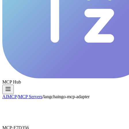
MCP Hub
AIMCP
/
MCP Servers
/
langchaingo-mcp-adapter
MCP·
F7D356