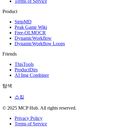
Terms of Service
Product
StripMD
Peak Game Wiki
Free-OLMOCR
DynamicWorkflow
DynamicWorkflow Loops
Friends
ThisTools
ProductDirs
AI Img Combiner
탐색
스킬
© 2025 MCP Hub. All rights reserved.
Privacy Policy
Terms of Service