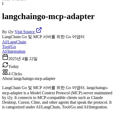
I
langchaingo-mcp-adapter
By
i2y
·
Visit Source
LangChain Go 및 MCP 서버를 위한 Go 어댑터
AI/LangChain
Tool/Go
AI/Integration
2025년 4월 22일
Today
4
Clicks
About
langchaingo-mcp-adapter
LangChain Go 및 MCP 서버를 위한 Go 어댑터. langchaingo-
mcp-adapter is a Model Context Protocol (MCP) server maintained
by i2y. It connects to MCP-compatible clients such as Claude
Desktop, Cursor, Cline, and other agents that speak the protocol. It
is categorized under AI/LangChain, Tool/Go and AI/Integration.