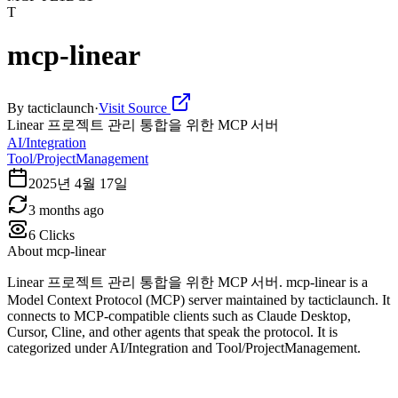
T
mcp-linear
By
tacticlaunch
·
Visit Source
Linear 프로젝트 관리 통합을 위한 MCP 서버
AI/Integration
Tool/ProjectManagement
2025년 4월 17일
3 months ago
6
Clicks
About
mcp-linear
Linear 프로젝트 관리 통합을 위한 MCP 서버. mcp-linear is a
Model Context Protocol (MCP) server maintained by tacticlaunch. It
connects to MCP-compatible clients such as Claude Desktop,
Cursor, Cline, and other agents that speak the protocol. It is
categorized under AI/Integration and Tool/ProjectManagement.