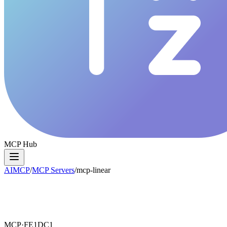
MCP Hub
AIMCP
/
MCP Servers
/
mcp-linear
MCP·
FE1DC1