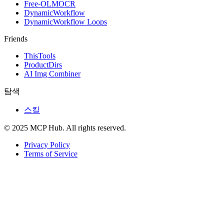
Free-OLMOCR
DynamicWorkflow
DynamicWorkflow Loops
Friends
ThisTools
ProductDirs
AI Img Combiner
탐색
스킬
© 2025 MCP Hub. All rights reserved.
Privacy Policy
Terms of Service