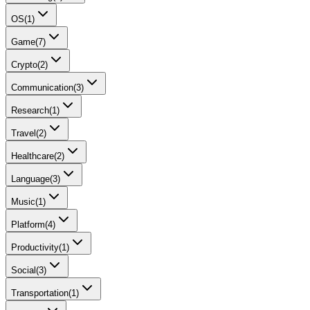
OS
(
1
)
Game
(
7
)
Crypto
(
2
)
Communication
(
3
)
Research
(
1
)
Travel
(
2
)
Healthcare
(
2
)
Language
(
3
)
Music
(
1
)
Platform
(
4
)
Productivity
(
1
)
Social
(
3
)
Transportation
(
1
)