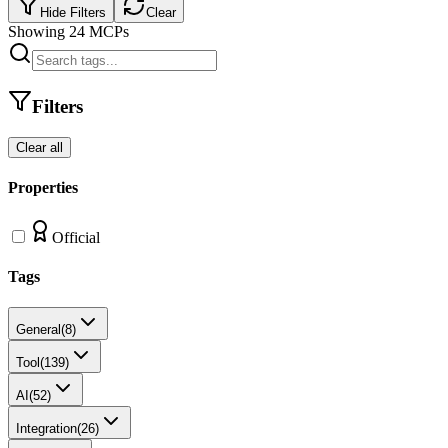
Hide Filters
Clear
Showing
24
MCPs
Filters
Clear all
Properties
Official
Tags
General
(
8
)
Tool
(
139
)
AI
(
52
)
Integration
(
26
)