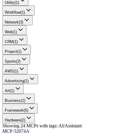
Utility
(
1
)
Workflow
(
1
)
Network
(
3
)
Web
(
1
)
CRM
(
1
)
Project
(
1
)
Sports
(
2
)
AWS
(
1
)
Advertising
(
1
)
Art
(
1
)
Business
(
1
)
Framework
(
5
)
Hardware
(
2
)
Showing
24
MCPs
with tags:
AI/Assistant
MCP·
52074A