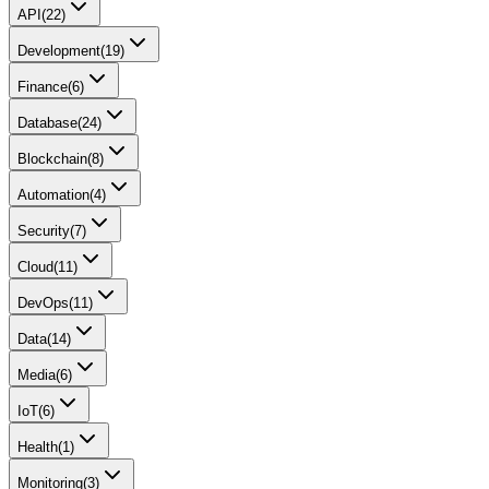
API
(
22
)
Development
(
19
)
Finance
(
6
)
Database
(
24
)
Blockchain
(
8
)
Automation
(
4
)
Security
(
7
)
Cloud
(
11
)
DevOps
(
11
)
Data
(
14
)
Media
(
6
)
IoT
(
6
)
Health
(
1
)
Monitoring
(
3
)