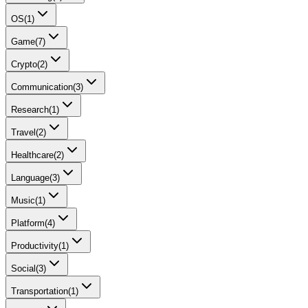
OS
(
1
)
Game
(
7
)
Crypto
(
2
)
Communication
(
3
)
Research
(
1
)
Travel
(
2
)
Healthcare
(
2
)
Language
(
3
)
Music
(
1
)
Platform
(
4
)
Productivity
(
1
)
Social
(
3
)
Transportation
(
1
)