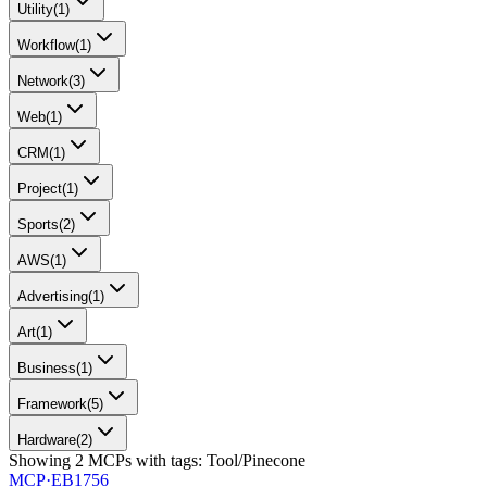
Utility
(
1
)
Workflow
(
1
)
Network
(
3
)
Web
(
1
)
CRM
(
1
)
Project
(
1
)
Sports
(
2
)
AWS
(
1
)
Advertising
(
1
)
Art
(
1
)
Business
(
1
)
Framework
(
5
)
Hardware
(
2
)
Showing
2
MCPs
with tags:
Tool/Pinecone
MCP·
EB1756