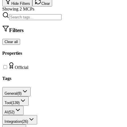
Hide Filters
Clear
Showing
2
MCPs
Filters
Clear all
Properties
Official
Tags
General
(
8
)
Tool
(
139
)
AI
(
52
)
Integration
(
26
)