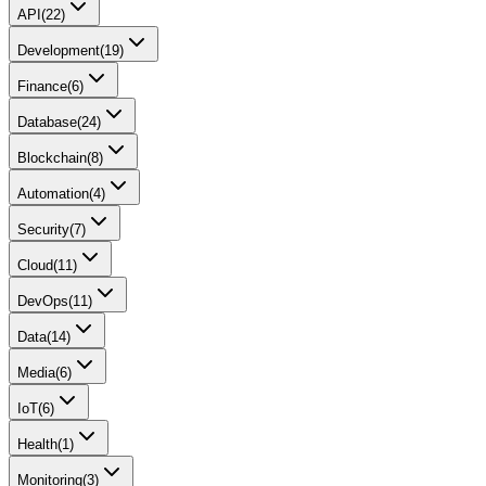
API
(
22
)
Development
(
19
)
Finance
(
6
)
Database
(
24
)
Blockchain
(
8
)
Automation
(
4
)
Security
(
7
)
Cloud
(
11
)
DevOps
(
11
)
Data
(
14
)
Media
(
6
)
IoT
(
6
)
Health
(
1
)
Monitoring
(
3
)