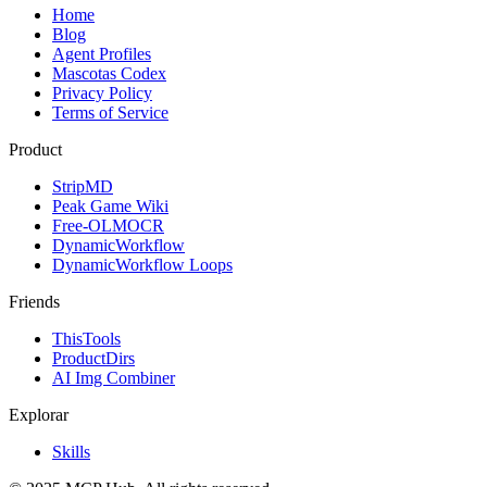
Home
Blog
Agent Profiles
Mascotas Codex
Privacy Policy
Terms of Service
Product
StripMD
Peak Game Wiki
Free-OLMOCR
DynamicWorkflow
DynamicWorkflow Loops
Friends
ThisTools
ProductDirs
AI Img Combiner
Explorar
Skills