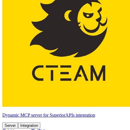
Dynamic MCP server for SuperiorAPIs integration
Server
Integration