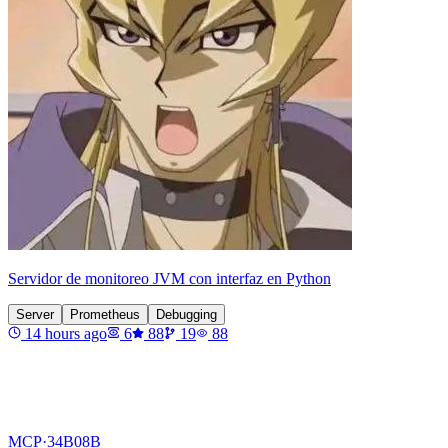
Servidor de monitoreo JVM con interfaz en Python
Server
Prometheus
Debugging
14 hours ago
6
88
19
88
MCP·
34B08B