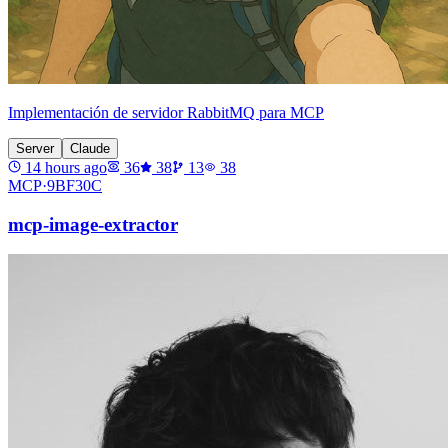
Implementación de servidor RabbitMQ para MCP
Server
Claude
14 hours ago
36
38
13
38
MCP·
9BF30C
mcp-image-extractor