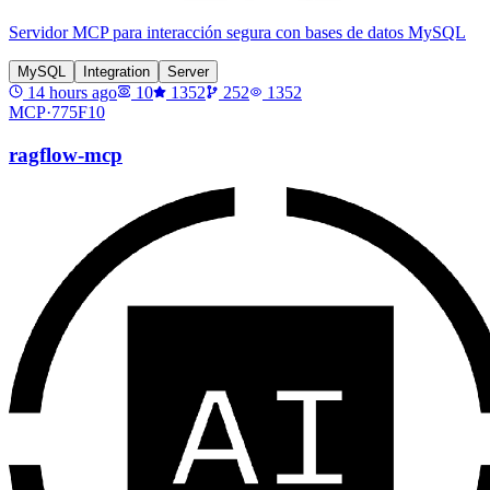
Servidor MCP para interacción segura con bases de datos MySQL
MySQL
Integration
Server
14 hours ago
10
1352
252
1352
MCP·
775F10
ragflow-mcp