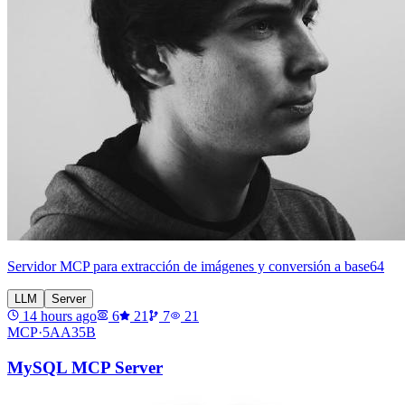
Servidor MCP para extracción de imágenes y conversión a base64
LLM
Server
14 hours ago
6
21
7
21
MCP·
5AA35B
MySQL MCP Server