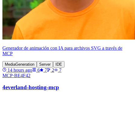
Generador de animación con IA para archivos SVG a través de
MCP
MediaGeneration
Server
IDE
14 hours ago
6
7
2
7
MCP·
BE4F42
4everland-hosting-mcp