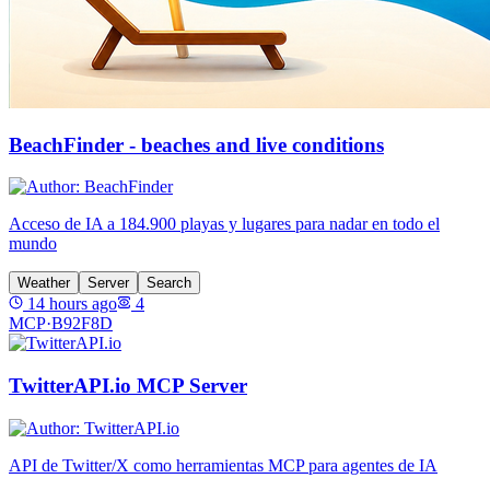
BeachFinder - beaches and live conditions
Acceso de IA a 184.900 playas y lugares para nadar en todo el
mundo
Weather
Server
Search
14 hours ago
4
MCP·
B92F8D
TwitterAPI.io MCP Server
API de Twitter/X como herramientas MCP para agentes de IA