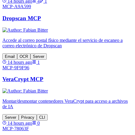
14 hours ago
4
1
MCP·
A9A599
Dropscan MCP
Accede al correo postal físico mediante el servicio de escaneo a
correo electrónico de Dropscan
Email
OCR
Server
14 hours ago
1
MCP·
9F9F96
VeraCrypt MCP
Montar/desmontar contenedores VeraCrypt para acceso a archivos
de IA
Server
Privacy
CLI
14 hours ago
0
MCP·
78063F