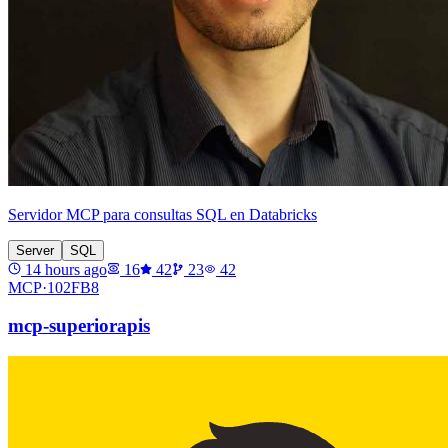
Servidor MCP para consultas SQL en Databricks
Server
SQL
14 hours ago
16
42
23
42
MCP·
102FB8
mcp-superiorapis