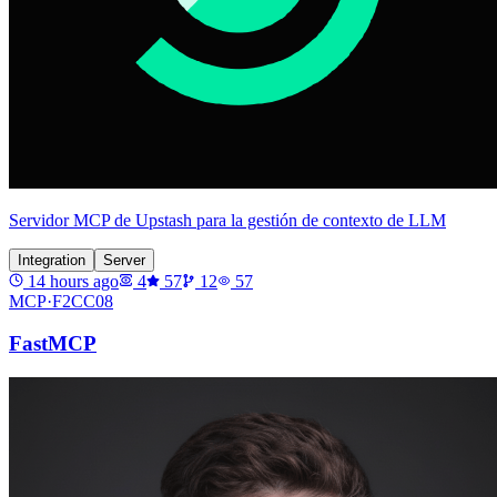
Servidor MCP de Upstash para la gestión de contexto de LLM
Integration
Server
14 hours ago
4
57
12
57
MCP·
F2CC08
FastMCP