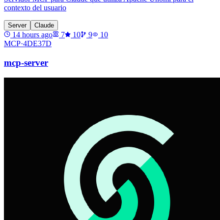
contexto del usuario
Server
Claude
14 hours ago
7
10
9
10
MCP·
4DE37D
mcp-server