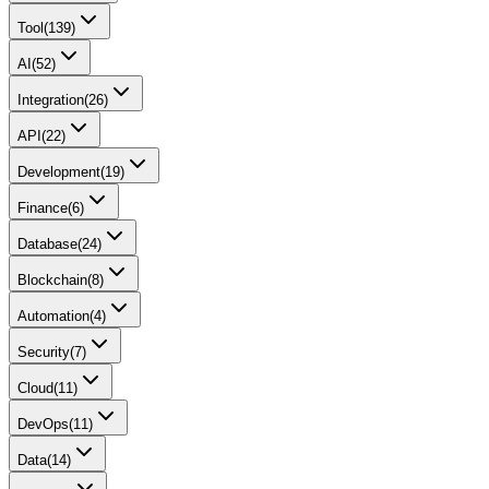
Tool
(
139
)
AI
(
52
)
Integration
(
26
)
API
(
22
)
Development
(
19
)
Finance
(
6
)
Database
(
24
)
Blockchain
(
8
)
Automation
(
4
)
Security
(
7
)
Cloud
(
11
)
DevOps
(
11
)
Data
(
14
)