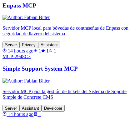
Enpass MCP
Servidor MCP local para bóvedas de contraseñas de Enpass con
seguridad de llavero del sistema
Server
Privacy
Assistant
14 hours ago
1
1
1
MCP·
2948C3
Simple Support System MCP
Servidor MCP para la gestión de tickets del Sistema de Soporte
Simple de Concrete CMS
Server
Assistant
Developer
14 hours ago
1