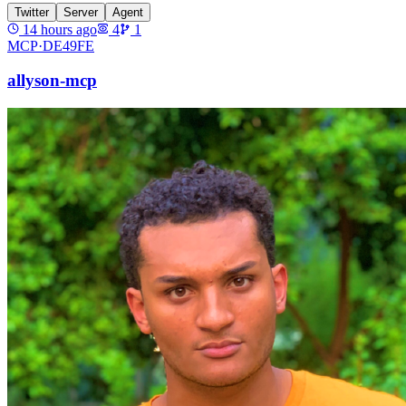
Twitter
Server
Agent
14 hours ago
4
1
MCP·
DE49FE
allyson-mcp