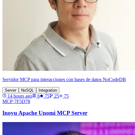
Servidor MCP para interacciones con bases de datos NoCodeDB
Server
NoSQL
Integration
14 hours ago
6
75
25
75
MCP·
7F5D78
Inoyu Apache Unomi MCP Server