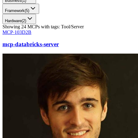
Business
(
1
)
Framework
(
5
)
Hardware
(
2
)
Showing
24
MCPs
with tags:
Tool/Server
MCP·
103D2B
mcp-databricks-server