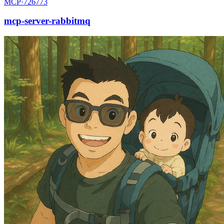
MCP·
726773
mcp-server-rabbitmq