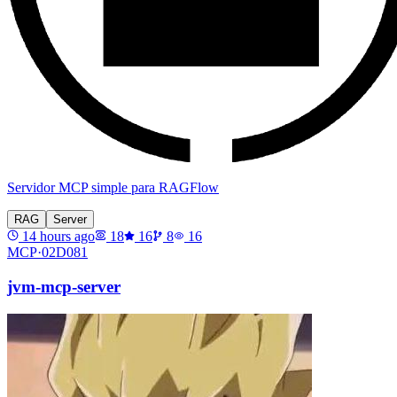
Servidor MCP simple para RAGFlow
RAG
Server
14 hours ago
18
16
8
16
MCP·
02D081
jvm-mcp-server