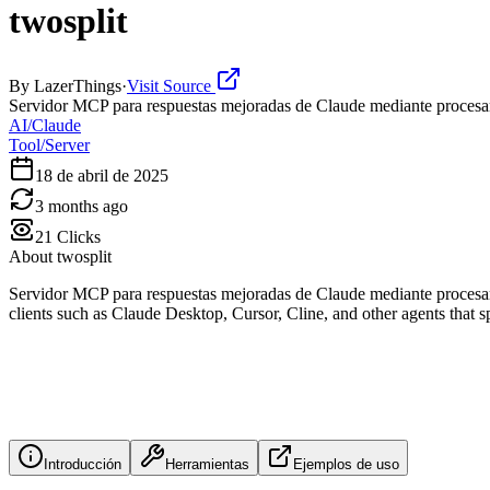
twosplit
By
LazerThings
·
Visit Source
Servidor MCP para respuestas mejoradas de Claude mediante procesam
AI/Claude
Tool/Server
18 de abril de 2025
3 months ago
21
Clicks
About
twosplit
Servidor MCP para respuestas mejoradas de Claude mediante procesam
clients such as Claude Desktop, Cursor, Cline, and other agents that sp
Introducción
Herramientas
Ejemplos de uso