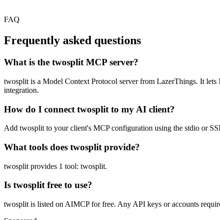
FAQ
Frequently asked questions
What is the twosplit MCP server?
twosplit is a Model Context Protocol server from LazerThings. It lets 
integration.
How do I connect twosplit to my AI client?
Add twosplit to your client's MCP configuration using the stdio or SSE
What tools does twosplit provide?
twosplit provides 1 tool: twosplit.
Is twosplit free to use?
twosplit is listed on AIMCP for free. Any API keys or accounts require