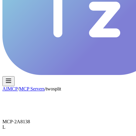
AIMCP
/
MCP Servers
/
twosplit
MCP·
2A8138
L