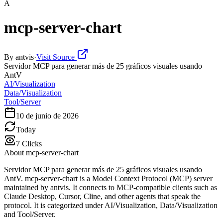
A
mcp-server-chart
By
antvis
·
Visit Source
Servidor MCP para generar más de 25 gráficos visuales usando
AntV
AI/Visualization
Data/Visualization
Tool/Server
10 de junio de 2026
Today
7
Clicks
About
mcp-server-chart
Servidor MCP para generar más de 25 gráficos visuales usando
AntV. mcp-server-chart is a Model Context Protocol (MCP) server
maintained by antvis. It connects to MCP-compatible clients such as
Claude Desktop, Cursor, Cline, and other agents that speak the
protocol. It is categorized under AI/Visualization, Data/Visualization
and Tool/Server.