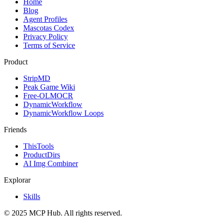
Home
Blog
Agent Profiles
Mascotas Codex
Privacy Policy
Terms of Service
Product
StripMD
Peak Game Wiki
Free-OLMOCR
DynamicWorkflow
DynamicWorkflow Loops
Friends
ThisTools
ProductDirs
AI Img Combiner
Explorar
Skills
© 2025 MCP Hub. All rights reserved.