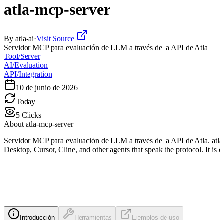
atla-mcp-server
By
atla-ai
·
Visit Source
Servidor MCP para evaluación de LLM a través de la API de Atla
Tool/Server
AI/Evaluation
API/Integration
10 de junio de 2026
Today
5
Clicks
About
atla-mcp-server
Servidor MCP para evaluación de LLM a través de la API de Atla. atl
Desktop, Cursor, Cline, and other agents that speak the protocol. It i
Introducción
Herramientas
Ejemplos de uso