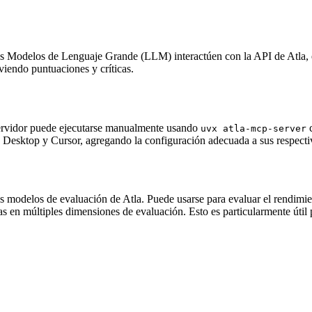
los Modelos de Lenguaje Grande (LLM) interactúen con la API de Atla, 
viendo puntuaciones y críticas.
 servidor puede ejecutarse manualmente usando
c
uvx atla-mcp-server
 Desktop y Cursor, agregando la configuración adecuada a sus respecti
 modelos de evaluación de Atla. Puede usarse para evaluar el rendimien
as en múltiples dimensiones de evaluación. Esto es particularmente útil p