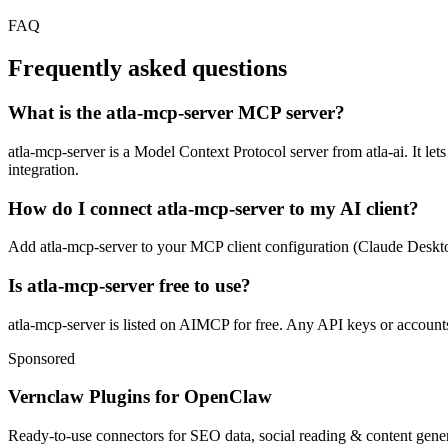
FAQ
Frequently asked questions
What is the atla-mcp-server MCP server?
atla-mcp-server is a Model Context Protocol server from atla-ai. It let
integration.
How do I connect atla-mcp-server to my AI client?
Add atla-mcp-server to your MCP client configuration (Claude Desktop, 
Is atla-mcp-server free to use?
atla-mcp-server is listed on AIMCP for free. Any API keys or accounts 
Sponsored
Vernclaw Plugins for OpenClaw
Ready-to-use connectors for SEO data, social reading & content genera