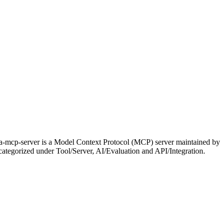
a-mcp-server is a Model Context Protocol (MCP) server maintained by a
s categorized under Tool/Server, AI/Evaluation and API/Integration.