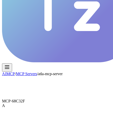
AIMCP
/
MCP Servers
/
atla-mcp-server
MCP·
68C32F
A