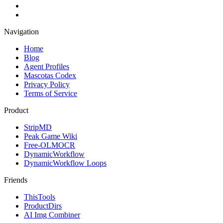
Navigation
Home
Blog
Agent Profiles
Mascotas Codex
Privacy Policy
Terms of Service
Product
StripMD
Peak Game Wiki
Free-OLMOCR
DynamicWorkflow
DynamicWorkflow Loops
Friends
ThisTools
ProductDirs
AI Img Combiner