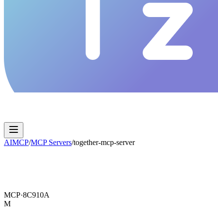
AIMCP
/
MCP Servers
/
together-mcp-server
MCP·
8C910A
M