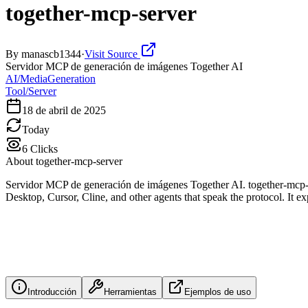
together-mcp-server
By
manascb1344
·
Visit Source
Servidor MCP de generación de imágenes Together AI
AI/MediaGeneration
Tool/Server
18 de abril de 2025
Today
6
Clicks
About
together-mcp-server
Servidor MCP de generación de imágenes Together AI. together-mcp-
Desktop, Cursor, Cline, and other agents that speak the protocol. It e
Introducción
Herramientas
Ejemplos de uso