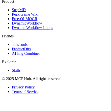
Product
StripMD
Peak Game Wiki
Free-OLMOCR
DynamicWorkflow
DynamicWorkflow Loops
Friends
ThisTools
ProductDirs
AI Img Combiner
Explorar
Skills
© 2025 MCP Hub. All rights reserved.
Privacy Policy
Terms of Service