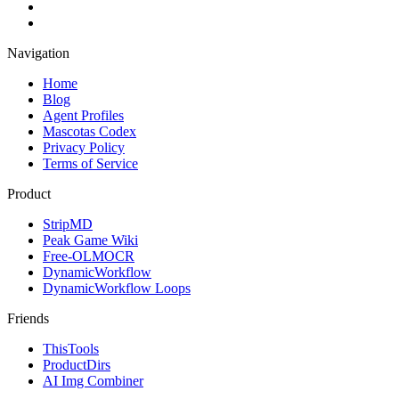
Navigation
Home
Blog
Agent Profiles
Mascotas Codex
Privacy Policy
Terms of Service
Product
StripMD
Peak Game Wiki
Free-OLMOCR
DynamicWorkflow
DynamicWorkflow Loops
Friends
ThisTools
ProductDirs
AI Img Combiner