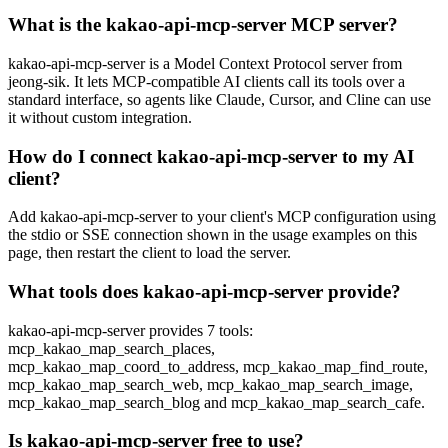
What is the kakao-api-mcp-server MCP server?
kakao-api-mcp-server is a Model Context Protocol server from
jeong-sik. It lets MCP-compatible AI clients call its tools over a
standard interface, so agents like Claude, Cursor, and Cline can use
it without custom integration.
How do I connect kakao-api-mcp-server to my AI
client?
Add kakao-api-mcp-server to your client's MCP configuration using
the stdio or SSE connection shown in the usage examples on this
page, then restart the client to load the server.
What tools does kakao-api-mcp-server provide?
kakao-api-mcp-server provides 7 tools:
mcp_kakao_map_search_places,
mcp_kakao_map_coord_to_address, mcp_kakao_map_find_route,
mcp_kakao_map_search_web, mcp_kakao_map_search_image,
mcp_kakao_map_search_blog and mcp_kakao_map_search_cafe.
Is kakao-api-mcp-server free to use?