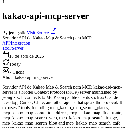
J
kakao-api-mcp-server
By
jeong-sik
·
Visit Source
Servidor API de Kakao Map & Search para MCP
API/Integration
Tool/Server
18 de abril de 2025
Today
7
Clicks
About
kakao-api-mcp-server
Servidor API de Kakao Map & Search para MCP. kakao-api-mcp-
server is a Model Context Protocol (MCP) server maintained by
jeong-sik. It connects to MCP-compatible clients such as Claude
Desktop, Cursor, Cline, and other agents that speak the protocol. It
exposes 7 tools, including mcp_kakao_map_search_places,
mcp_kakao_map_coord_to_address, mcp_kakao_map_find_route,
mcp_kakao_map_search_web, mcp_kakao_map_search_image,
mcp_kakao_map_search_blog and mcp_kakao_map_search_cafe,