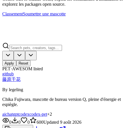
explorez les packages open source.
Classement
Soumettre une mascotte
Apply
Reset
PET·
AWESOM
listed
github
藤原千花
By legeling
Chika Fujiwara, mascotte de bureau version Q, pleine d'énergie et
espiègle.
ai
chatgpt
codex
codex-pet
+
2
0
0
0
600
Updated
9 août 2026