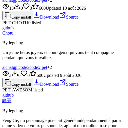
ai
chatgpt
codex
codex-pet
+
2
13
0
0
600
Updated
10 août 2026
Download
Source
Copy install
PET·
CHOTU0
listed
github
Chotu
By legeling
Un jeune héros joyeux et courageux qui vous tient compagnie
pendant que vous travaillez.
ai
chatgpt
codex
codex-pet
+
2
3
0
0
600
Updated
9 août 2026
Download
Source
Copy install
PET·
AWESOM
listed
github
峰哥
By legeling
Feng Ge, un personnage pixel art généré indépendamment à partir
d'une vidéo de vœux personnelle, agitant un moulinet rose pour