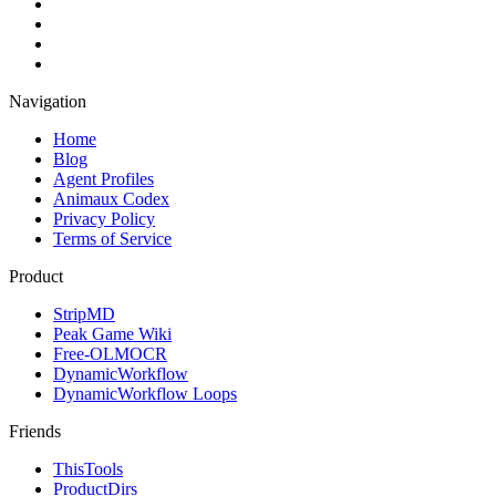
Navigation
Home
Blog
Agent Profiles
Animaux Codex
Privacy Policy
Terms of Service
Product
StripMD
Peak Game Wiki
Free-OLMOCR
DynamicWorkflow
DynamicWorkflow Loops
Friends
ThisTools
ProductDirs