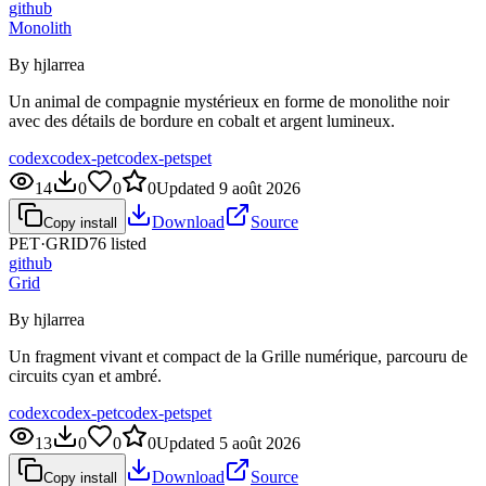
github
Monolith
By hjlarrea
Un animal de compagnie mystérieux en forme de monolithe noir
avec des détails de bordure en cobalt et argent lumineux.
codex
codex-pet
codex-pets
pet
14
0
0
0
Updated
9 août 2026
Download
Source
Copy install
PET·
GRID76
listed
github
Grid
By hjlarrea
Un fragment vivant et compact de la Grille numérique, parcouru de
circuits cyan et ambré.
codex
codex-pet
codex-pets
pet
13
0
0
0
Updated
5 août 2026
Download
Source
Copy install