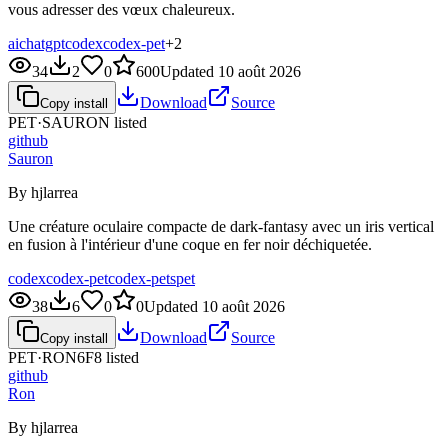
vous adresser des vœux chaleureux.
ai
chatgpt
codex
codex-pet
+
2
34
2
0
600
Updated
10 août 2026
Download
Source
Copy install
PET·
SAURON
listed
github
Sauron
By hjlarrea
Une créature oculaire compacte de dark-fantasy avec un iris vertical
en fusion à l'intérieur d'une coque en fer noir déchiquetée.
codex
codex-pet
codex-pets
pet
38
6
0
0
Updated
10 août 2026
Download
Source
Copy install
PET·
RON6F8
listed
github
Ron
By hjlarrea