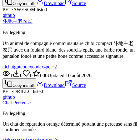
Download
Source
Copy install
PET·
AWESOM
listed
github
斗地主老农民
By legeling
Un animal de compagnie communautaire chibi compact 斗地主老
农民 avec un foulard blanc, des sourcils épais, une barbe ronde, un
pantalon foncé et une petite houe comme accessoire signature.
ai
chatgpt
codex
codex-pet
+
2
1
0
0
600
Updated
10 août 2026
Download
Source
Copy install
PET·
DRILLC
listed
github
Chat Perceuse
By legeling
Un chat de réparation orange déterminé portant une perceuse sans fil
surdimensionnée.