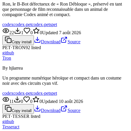
Ron, le B-Bot défectueux de « Ron Débloque », préservé en tant
que personnage de film reconnaissable dans un animal de
compagnie Codex animé et compact.
codex
codex-pet
codex-pets
pet
22
1
0
0
Updated
7 août 2026
Download
Source
Copy install
PET·
TRON92
listed
github
Tron
By hjlarrea
Un programme numérique héroïque et compact dans un costume
noir avec des circuits cyan vif.
codex
codex-pet
codex-pets
pet
11
0
0
0
Updated
10 août 2026
Download
Source
Copy install
PET·
TESSER
listed
github
Tesseract