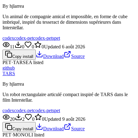
By hjlarrea
Un animal de compagnie amical et impossible, en forme de cube
imbriqué, inspiré du tesseract de dimensions supérieures dans
Interstellar.
codex
codex-pet
codex-pets
pet
11
0
0
0
Updated
6 août 2026
Download
Source
Copy install
PET·
TARSEA
listed
github
TARS
By hjlarrea
Un robot rectangulaire articulé compact inspiré de TARS dans le
film Interstellar.
codex
codex-pet
codex-pets
pet
20
2
0
0
Updated
9 août 2026
Download
Source
Copy install
PET·
MONOLI
listed