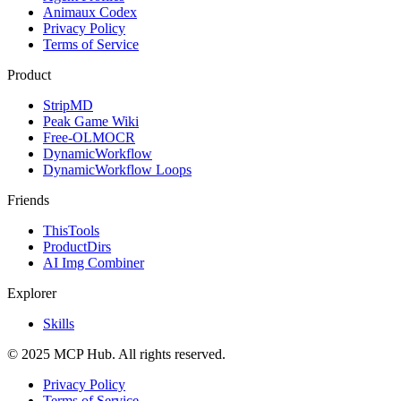
Animaux Codex
Privacy Policy
Terms of Service
Product
StripMD
Peak Game Wiki
Free-OLMOCR
DynamicWorkflow
DynamicWorkflow Loops
Friends
ThisTools
ProductDirs
AI Img Combiner
Explorer
Skills
© 2025 MCP Hub. All rights reserved.
Privacy Policy
Terms of Service