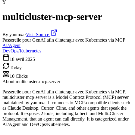
Y
multicluster-mcp-server
By
yanmxa
·
Visit Source
Passerelle pour GenAI afin d'interagir avec Kubernetes via MCP
AI/Agent
DevOps/Kubernetes
18 avril 2025
Today
10
Clicks
About
multicluster-mcp-server
Passerelle pour GenAI afin d'interagir avec Kubernetes via MCP.
multicluster-mcp-server is a Model Context Protocol (MCP) server
maintained by yanmxa. It connects to MCP-compatible clients such
as Claude Desktop, Cursor, Cline, and other agents that speak the
protocol. It exposes 2 tools, including kubectl and Multi-Cluster
Management, that an agent can call directly. It is categorized under
AI/Agent and DevOps/Kubernetes.