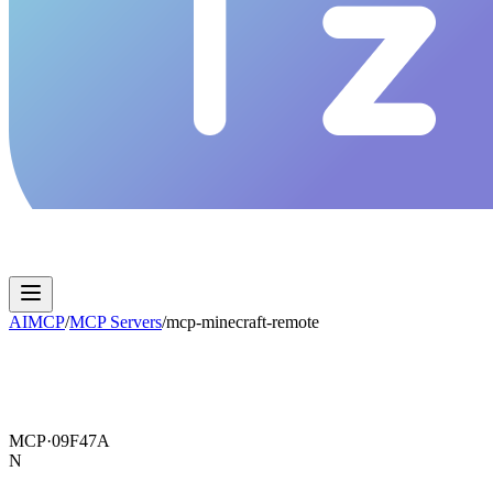
AIMCP
/
MCP Servers
/
mcp-minecraft-remote
MCP·
09F47A
N