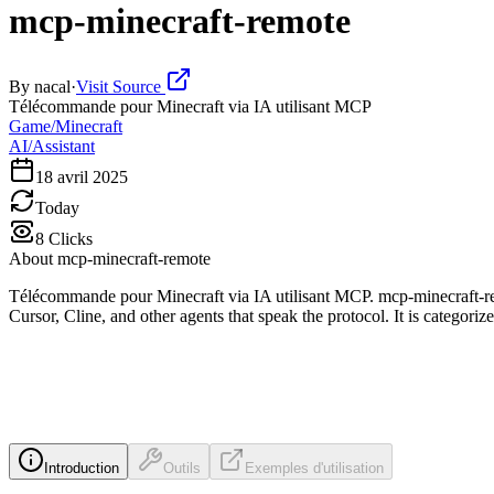
mcp-minecraft-remote
By
nacal
·
Visit Source
Télécommande pour Minecraft via IA utilisant MCP
Game/Minecraft
AI/Assistant
18 avril 2025
Today
8
Clicks
About
mcp-minecraft-remote
Télécommande pour Minecraft via IA utilisant MCP. mcp-minecraft-re
Cursor, Cline, and other agents that speak the protocol. It is categor
Introduction
Outils
Exemples d'utilisation