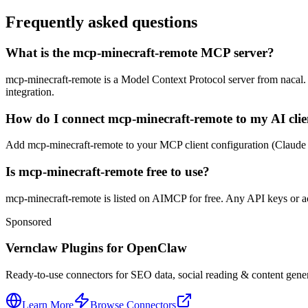
Frequently asked questions
What is the mcp-minecraft-remote MCP server?
mcp-minecraft-remote is a Model Context Protocol server from nacal. It
integration.
How do I connect mcp-minecraft-remote to my AI clie
Add mcp-minecraft-remote to your MCP client configuration (Claude Desk
Is mcp-minecraft-remote free to use?
mcp-minecraft-remote is listed on AIMCP for free. Any API keys or acc
Sponsored
Vernclaw Plugins for OpenClaw
Ready-to-use connectors for SEO data, social reading & content genera
Learn More
Browse Connectors