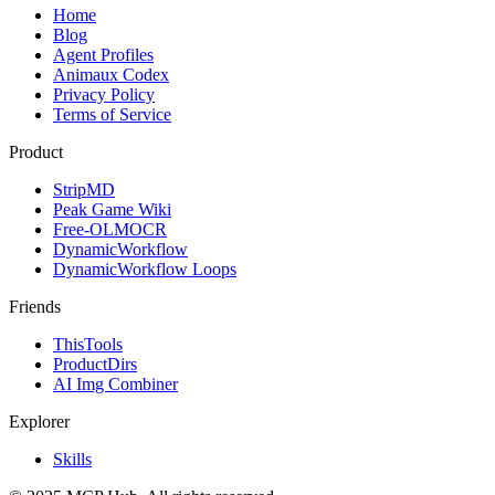
Home
Blog
Agent Profiles
Animaux Codex
Privacy Policy
Terms of Service
Product
StripMD
Peak Game Wiki
Free-OLMOCR
DynamicWorkflow
DynamicWorkflow Loops
Friends
ThisTools
ProductDirs
AI Img Combiner
Explorer
Skills