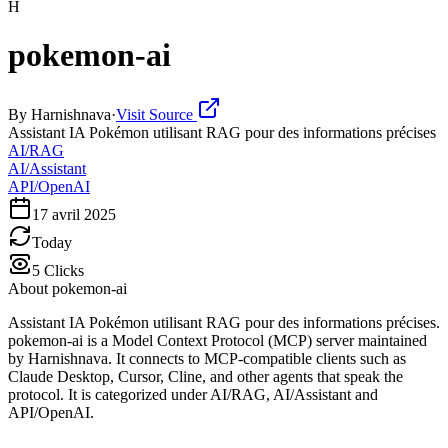
H
pokemon-ai
By
Harnishnava
·
Visit Source
Assistant IA Pokémon utilisant RAG pour des informations précises
AI/RAG
AI/Assistant
API/OpenAI
17 avril 2025
Today
5
Clicks
About
pokemon-ai
Assistant IA Pokémon utilisant RAG pour des informations précises.
pokemon-ai is a Model Context Protocol (MCP) server maintained
by Harnishnava. It connects to MCP-compatible clients such as
Claude Desktop, Cursor, Cline, and other agents that speak the
protocol. It is categorized under AI/RAG, AI/Assistant and
API/OpenAI.