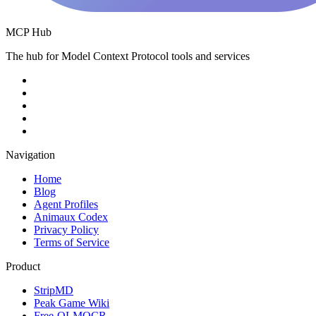
MCP Hub
The hub for Model Context Protocol tools and services
Navigation
Home
Blog
Agent Profiles
Animaux Codex
Privacy Policy
Terms of Service
Product
StripMD
Peak Game Wiki
Free-OLMOCR